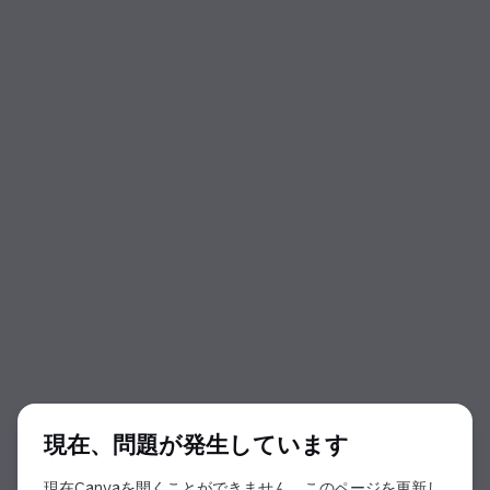
ダイアログの開始
現在、問題が発生しています
現在Canvaを開くことができません。このページを更新し